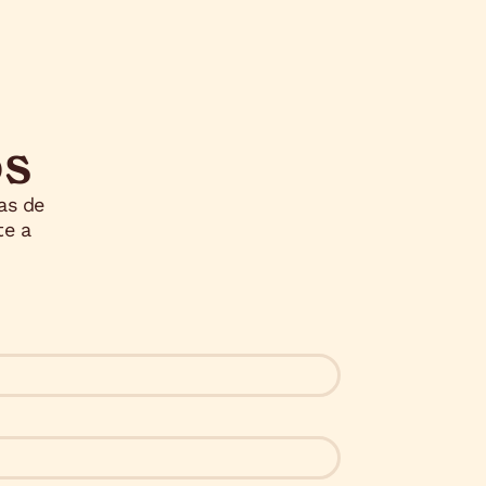
os
as de
te a