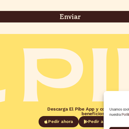
Enviar
Descarga El Pibe App y consigue m
Usamos cooki
beneficios
nuestra
Polít
Pedir ahora
Pedir ahora