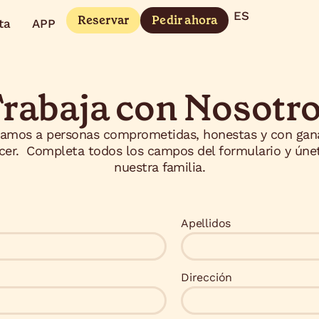
ES
EN
Reservar
Pedir ahora
ta
APP
rabaja con Nosotr
amos a personas comprometidas, honestas y con gan
cer. Completa todos los campos del formulario y úne
nuestra familia.
Apellidos
Dirección