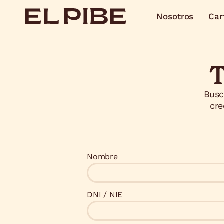
Nosotros
Car
T
Busc
cre
Nombre
DNI / NIE