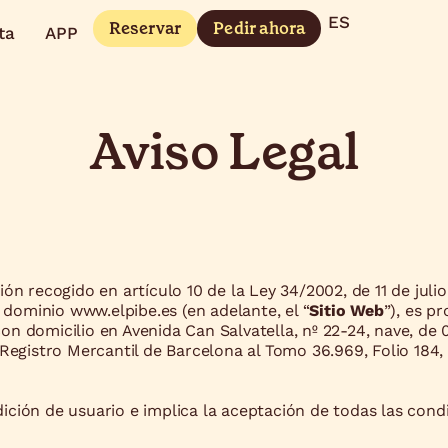
ES
EN
Reservar
Pedir ahora
ta
APP
Aviso Legal
 recogido en artículo 10 de la Ley 34/2002, de 11 de julio,
 dominio www.elpibe.es (en adelante, el “
Sitio Web
”), es p
con domicilio en Avenida Can Salvatella, nº 22-24, nave, de 
el Registro Mercantil de Barcelona al Tomo 36.969, Folio 184
dición de usuario e implica la aceptación de todas las condi