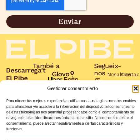
Enviar
També a
Segueix-
Descarrega't
nos
Nosaltres
Contac
El Pibe
Reserva
Factur
App i
Gestionar consentimiento
Carta
Oferte
aconsegueix
de
beneficis
Para ofrecer las mejores experiencias, utilizamos tecnologías como las cookies
treball
para almacenar y/o acceder a la información del dispositivo. El consentimiento
de estas tecnologías nos permitirá procesar datos como el comportamiento de
Demanar
Demanar
navegación o las identificaciones únicas en este sitio. No consentir o retirar el
ara
ara
consentimiento, puede afectar negativamente a ciertas características y
funciones.