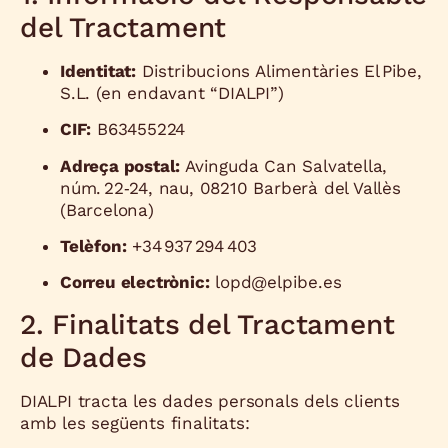
del Tractament
Identitat:
Distribucions Alimentàries El Pibe,
S.L. (en endavant “DIALPI”)
CIF:
B63455224
Adreça postal:
Avinguda Can Salvatella,
núm. 22‑24, nau, 08210 Barberà del Vallès
(Barcelona)
Telèfon:
+34 937 294 403
Correu electrònic:
lopd@elpibe.es
2. Finalitats del Tractament
de Dades
DIALPI tracta les dades personals dels clients
amb les següents finalitats: