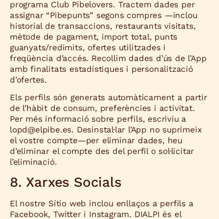
programa Club Pibelovers. Tractem dades per
assignar “Pibepunts” segons compres —inclou
historial de transaccions, restaurants visitats,
mètode de pagament, import total, punts
guanyats/redimits, ofertes utilitzades i
freqüència d’accés. Recollim dades d’ús de l’App
amb finalitats estadístiques i personalització
d’ofertes.
Els perfils són generats automàticament a partir
de l’hàbit de consum, preferències i activitat.
Per més informació sobre perfils, escriviu a
lopd@elpibe.es
. Desinstal·lar l’App no suprimeix
el vostre compte—per eliminar dades, heu
d’eliminar el compte des del perfil o sol·licitar
l’eliminació.
8. Xarxes Socials
El nostre Sítio web inclou enllaços a perfils a
Facebook, Twitter i Instagram. DIALPI és el