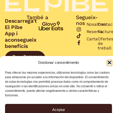
També a
Segueix-
Descarrega't
nos
Nosaltres
Contac
El Pibe
Reserva
Factur
App i
Carta
Oferte
aconsegueix
de
beneficis
treball
Demanar
Demanar
ara
ara
Gestionar consentimiento
Para ofrecer las mejores experiencias, utilizamos tecnologías como las cookies
para almacenar y/o acceder a la información del dispositivo. El consentimiento
Politica de Privacitat
de estas tecnologías nos permitirá procesar datos como el comportamiento de
© 2026 EL PIBE. Tots els drets
Política de Cookies
Avís Legal
navegación o las identificaciones únicas en este sitio. No consentir o retirar el
reservats
consentimiento, puede afectar negativamente a ciertas características y
funciones.
Aceptar