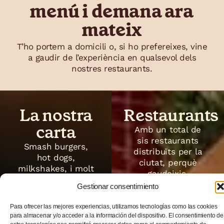
menú i demana ara
mateix
T’ho portem a domicili o, si ho prefereixes, vine
a gaudir de l’experiència en qualsevol dels
nostres restaurants.
La nostra
Restaurants
carta
Amb un total de
sis restaurants
Smash burgers,
distribuïts per la
hot dogs,
ciutat, perquè
milkshakes, i molt
gaudeixis.
més. Al restaurant
Gestionar consentimiento
o a casa teva.
Localitzacions
Para ofrecer las mejores experiencias, utilizamos tecnologías como las cookies
Demanar ara
para almacenar y/o acceder a la información del dispositivo. El consentimiento de